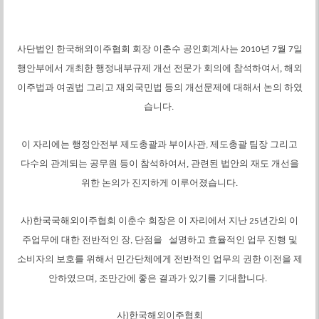
사단법인
한국해외이주협회
회장
이춘수
공인회계사는
년
월
일
2010
7
7
행안부에서
개최한
행정내부규제
개선
전문가
회의에
참석하여서,
해외
이주법과
여권법
그리고
재외국민법
등의
개선문제에
대해서
논의
하였
습니다
.
이 자리에는
행정안전부
제도총괄과
부이사관
제도총괄 팀장
그리고
,
다수의
관계되는
공무원
등이
참석하여서,
관련된
법안의
재도
개선을
위한
논의가
진지하게
이루어졌습니다
.
사
한국국해외이주협회
이춘수
회장은
이 자리에서
지난
년간의
이
)
25
주업무에
대한
전반적인
장
단점을
설명하고
효율적인
업무
진행
및
,
소비자의
보호를
위해서
민간단체에게
전반적인
업무의
권한
이전을
제
안하였으며,
조만간에
좋은
결과가
있기를
기대합니다
.
사)한국해외이주협회