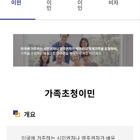
이민
이
이
비자
민
민
가족초청이민
개요
미국에 거주하는 시민권자나 영주권자가 배우