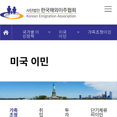
국가별 이
>
미국
>
가족초청이민
민정책
이민
미국 이민
가족
취
투
단기체류
초청
업
자
비이민